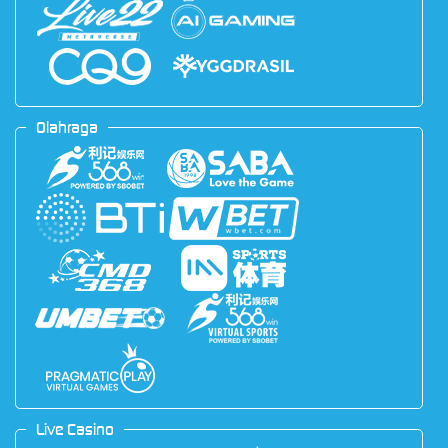
Olahraga
Live Casino