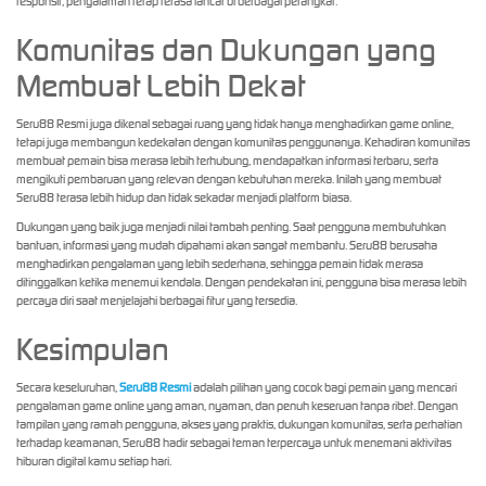
responsif, pengalaman tetap terasa lancar di berbagai perangkat.
Komunitas dan Dukungan yang
Membuat Lebih Dekat
Seru88 Resmi juga dikenal sebagai ruang yang tidak hanya menghadirkan game online,
tetapi juga membangun kedekatan dengan komunitas penggunanya. Kehadiran komunitas
membuat pemain bisa merasa lebih terhubung, mendapatkan informasi terbaru, serta
mengikuti pembaruan yang relevan dengan kebutuhan mereka. Inilah yang membuat
Seru88 terasa lebih hidup dan tidak sekadar menjadi platform biasa.
Dukungan yang baik juga menjadi nilai tambah penting. Saat pengguna membutuhkan
bantuan, informasi yang mudah dipahami akan sangat membantu. Seru88 berusaha
menghadirkan pengalaman yang lebih sederhana, sehingga pemain tidak merasa
ditinggalkan ketika menemui kendala. Dengan pendekatan ini, pengguna bisa merasa lebih
percaya diri saat menjelajahi berbagai fitur yang tersedia.
Kesimpulan
Secara keseluruhan,
Seru88 Resmi
adalah pilihan yang cocok bagi pemain yang mencari
pengalaman game online yang aman, nyaman, dan penuh keseruan tanpa ribet. Dengan
tampilan yang ramah pengguna, akses yang praktis, dukungan komunitas, serta perhatian
terhadap keamanan, Seru88 hadir sebagai teman terpercaya untuk menemani aktivitas
hiburan digital kamu setiap hari.