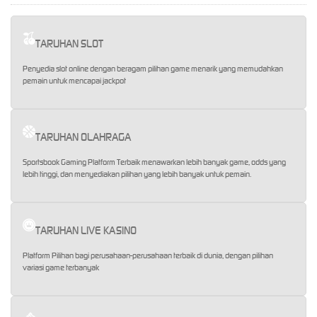
TARUHAN SLOT
Penyedia slot online dengan beragam pilihan game menarik yang memudahkan
pemain untuk mencapai jackpot
TARUHAN OLAHRAGA
Sportsbook Gaming Platform Terbaik menawarkan lebih banyak game, odds yang
lebih tinggi, dan menyediakan pilihan yang lebih banyak untuk pemain.
TARUHAN LIVE KASINO
Platform Pilihan bagi perusahaan-perusahaan terbaik di dunia, dengan pilihan
variasi game terbanyak