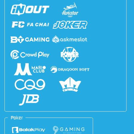
Poker