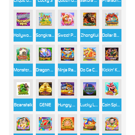
Cirque de fous
Lucky 3
Queen Of Dead
Sakura Legend
Pharaoh's Gold
Hollywood Pets
Songkran Festival
Sweet POP
ZhongKui
Dollar Bomb
Monster Hunter
Dragon Ball
Ninja Raccoon
Oo Ga Cha Ka
Kickin' Kash
Beanstalk
GENIE
Hungry Cats
Lucky Legend
Coin Spinner