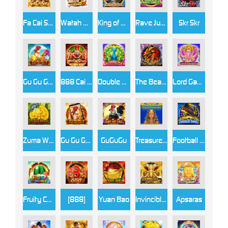
Fa Cai Shen
Watah Master 2
King of Atlantis
Rave Jump 2
Skr Skr
Gu Gu Gu 3
888 Cai Shen
Double Fly
The Beast War
Lord Ganesha
Zuma Wild
Gu Gu Gu 2 M
GuGuGu
Treasure of Seti
Football Boots
Fruity Carnival
[888]
Yuan Bao
Invincible Elephant
Apsaras