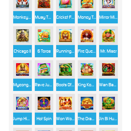
Monkey Office Legend
Muay Thai
Cricket Fever
Money Tree
Mirror Mirror
Chicago II
6 Toros
Running Animals
Fire Queen
Mr. Miser
Myeong-ryang
Rave Jump 2 M
Boots Of Luck
King Kong Shake
Wan Bao Dino
Jump High 2
Hot Spin
Won Won Won
The Dragon Brings Wealth
Jin Bi Hui Huang