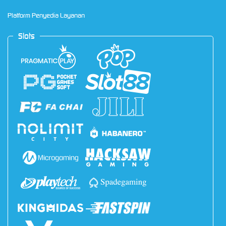
Platform Penyedia Layanan
Slots