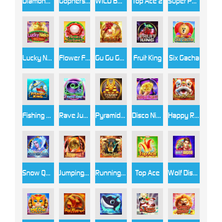
Diamond Treasure
Gophers War
WILD BOUNTY 2
Top Ace 2
Super Power Bank
Lucky Neko New Year
Flower Fortunes
Gu Gu Gu2
Fruit King
Six Gacha
Fishing King
Rave Jump
Pyramid Raider
Disco Night M
Happy Rich Year
Snow Queen
Jumping Mobile
Running Toro
Top Ace
Wolf Disco