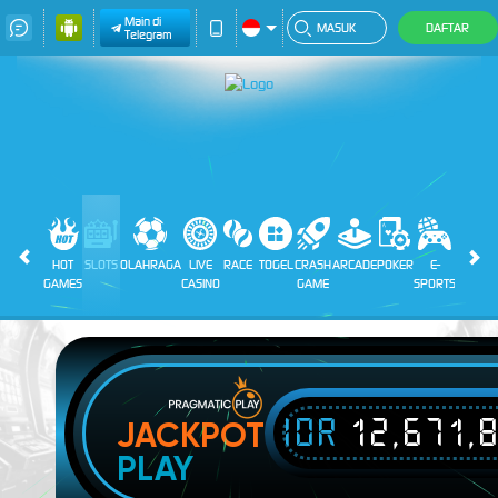
Main di
MASUK
DAFTAR
Telegram
HOT
SLOTS
OLAHRAGA
LIVE
RACE
TOGEL
CRASH
ARCADE
POKER
E-
PROMO
GAMES
CASINO
GAME
SPORTS
IDR
12,671,
JACKPOT
PLAY