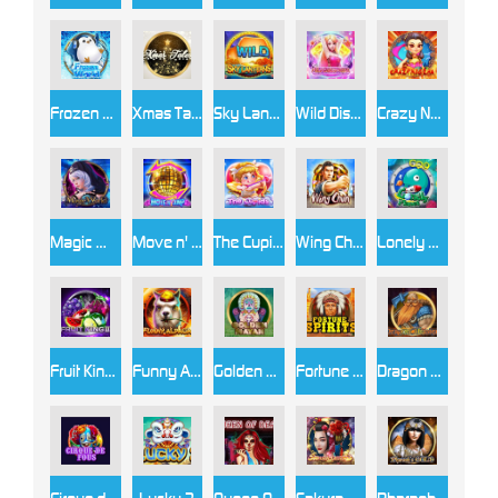
Frozen World
Xmas Tales
Sky Lantern
Wild Disco Night
Crazy Nuozha
Magic World
Move n' Jump
The Cupids
Wing Chun
Lonely Planet
Fruit King II
Funny Alpaca
Golden Mayan
Fortune Spirits
Dragon Hunters