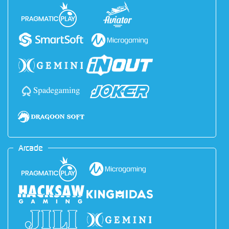
Arcade