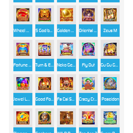
Wheel Money
5 God beasts
Golden Eggs
Oriental Beauty
Zeus M
Fortune Totem
Turn & Earn
Neko Gems
Fly Out
Gu Gu Gu M
Jewel Luxury
Good Fortune M
Fa Cai Shen M
Crazy Crazy
Poseidon