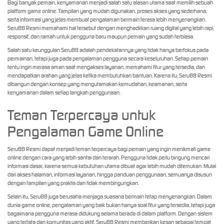
Bagi banyak pemain, kenyamanan menjadi salah satu alasan utama saat memilih sebuah
platform game online. Tampilan yang mudah digunakan, proses akses yang sederhana,
serta informasi yang jelas membuat pengalaman bermain terasa lebih menyenangkan.
Seru88 Resmi memahami hal tersebut dengan menghadirkan ruang digital yang lebih rapi,
responsif, dan ramah untuk pengguna baru maupun pemain yang sudah terbiasa.
Salah satu keunggulan Seru88 adalah pendekatannya yang tidak hanya berfokus pada
permainan, tetapi juga pada pengalaman pengguna secara keseluruhan. Setiap pemain
tentu ingin merasa aman saat mengakses layanan, memahami fitur yang tersedia, dan
mendapatkan arahan yang jelas ketika membutuhkan bantuan. Karena itu, Seru88 Resmi
dibangun dengan konsep yang mengutamakan kemudahan, keamanan, serta
kenyamanan dalam setiap langkah penggunaan.
Teman Terpercaya untuk
Pengalaman Game Online
Seru88 Resmi dapat menjadi teman terpercaya bagi pemain yang ingin menikmati game
online dengan cara yang lebih santai dan terarah. Pengguna tidak perlu bingung mencari
informasi dasar, karena semua kebutuhan utama dibuat agar lebih mudah ditemukan. Mulai
dari akses halaman, informasi layanan, hingga panduan penggunaan, semuanya disusun
dengan tampilan yang praktis dan tidak membingungkan.
Selain itu, Seru88 juga berusaha menjaga suasana bermain tetap menyenangkan. Dalam
dunia game online, pengalaman yang baik bukan hanya soal fitur yang tersedia, tetapi juga
bagaimana pengguna merasa didukung selama berada di dalam platform. Dengan sistem
yang tertata dan komunitas yang aktif, Seru88 Resmi memberikan kesan sebagai tempat