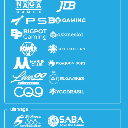
Olahraga