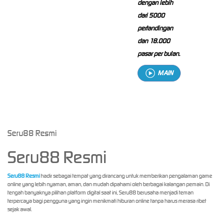
dengan lebih
dari 5000
pertandingan
dan 18.000
pasar per bulan.
MAIN
Seru88 Resmi
Seru88 Resmi
Seru88 Resmi
hadir sebagai tempat yang dirancang untuk memberikan pengalaman game
online yang lebih nyaman, aman, dan mudah dipahami oleh berbagai kalangan pemain. Di
tengah banyaknya pilihan platform digital saat ini, Seru88 berusaha menjadi teman
terpercaya bagi pengguna yang ingin menikmati hiburan online tanpa harus merasa ribet
sejak awal.