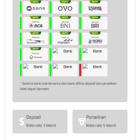
* Selama bank maintenance dan bank offline deposit dan penarikan
tidak dapat diproses
Deposit
Penarikan
Rata-rata 3 Menit
Rata-rata 5 Menit