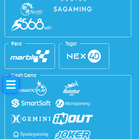
Race
Togel
Crash Game